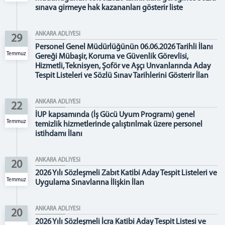
sınava girmeye hak kazananları gösterir liste
KOMİSYON
İCRA DAİRELERİ BŞK.
ANKARA ADLİYESİ
29
Personel Genel Müdürlüğünün 06.06.2026 Tarihli İlanı
İCRA DAİRELERİ BAŞKANLIĞI
Temmuz
Gereği Mübaşir, Koruma ve Güvenlik Görevlisi,
İCRA DAİRELERİ IBAN NUMARALARI
Hizmetli, Teknisyen, Şoför ve Aşçı Unvanlarında Aday
İCRA DAİRELERİ AKTARILAN DOSYA LİSTELERİ
Tespit Listeleri ve Sözlü Sınav Tarihlerini Gösterir İlan
ANKARA İCRA DAİRELERİ-İLETİŞİM
ANKARA ADLİYESİ
22
ULAŞIM/İLETİŞİM
İUP kapsamında (İş Gücü Uyum Programı) genel
Temmuz
temizlik hizmetlerinde çalıştırılmak üzere personel
istihdamı İlanı
ANKARA ADLİYESİ
20
2026 Yılı Sözleşmeli Zabıt Katibi Aday Tespit Listeleri ve
Temmuz
Uygulama Sınavlarına İlişkin İlan
ANKARA ADLİYESİ
20
2026 Yılı Sözleşmeli İcra Katibi Aday Tespit Listesi ve