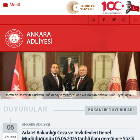
Menü
ANKARA ADLİYESİ
ANKARA
ADLİYESİ
ANASAYFA
ADLİYEMİZ
MEDYA İLETİŞİM BÜROSU
BASIN DUYURULARI
ÇALIŞMA YÖNERGESİ
Hacettepe Üniversitesi Rektörü Prof. Dr. Sayın Mehmet Cahit GÜRAN’dan Ankara Cumhuriyet Başsavcısı Sayın Aykut ÇELİK'e ziyaret
FAALİYET RAPORU
DUYURULAR
CEZA İNFAZ KURUMLARI
BAKANLIK DUYURULARI
MAHKEMELER
ANKARA ADLİYESİ
06
C. BAŞSAVCILIĞI
Adalet Bakanlığı Ceza ve Tevkifevleri Genel
CUMHURİYET BAŞSAVCISI
Ağustos
Müdürlüğünün 05.06.2026 tarihli ilanı gereğince Sözlü