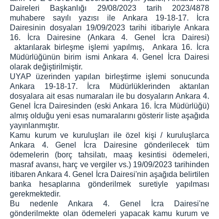
Daireleri Başkanlığı 29/08/2023 tarih 2023/4878
KOMİSYON
muhabere sayılı yazısı ile Ankara 19-18-17. İcra
Dairesinin dosyaları 19/09/2023 tarihi itibariyle Ankara
İCRA DAİRELERİ BŞK.
16. İcra Dairesine (Ankara 4. Genel İcra Dairesi)
İCRA DAİRELERİ BAŞKANLIĞI
aktarılarak birleşme işlemi yapılmış, Ankara 16. İcra
Müdürlüğünün birim ismi Ankara 4. Genel İcra Dairesi
İCRA DAİRELERİ IBAN NUMARALARI
olarak değiştirilmiştir.
İCRA DAİRELERİ AKTARILAN DOSYA LİSTELERİ
UYAP üzerinden yapılan birleştirme işlemi sonucunda
Ankara 19-18-17. İcra Müdürlüklerinden aktarılan
ANKARA İCRA DAİRELERİ-İLETİŞİM
dosyalara ait esas numaraları ile bu dosyaların Ankara 4.
ULAŞIM/İLETİŞİM
Genel İcra Dairesinden (eski Ankara 16. İcra Müdürlüğü)
almış olduğu yeni esas numaralarını gösterir liste aşağıda
yayınlanmıştır.
Kamu kurum ve kuruluşları ile özel kişi / kuruluşlarca
Ankara 4. Genel İcra Dairesine gönderilecek tüm
ödemelerin (borç tahsilatı, maaş kesintisi ödemeleri,
masraf avansı, harç ve vergiler vs.) 19/09/2023 tarihinden
itibaren Ankara 4. Genel İcra Dairesi'nin aşağıda belirtilen
banka hesaplarına gönderilmek suretiyle yapılması
gerekmektedir.
Bu nedenle Ankara 4. Genel İcra Dairesi'ne
gönderilmekte olan ödemeleri yapacak kamu kurum ve