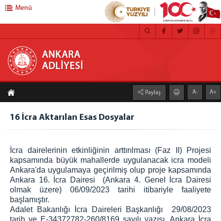
Menü
ANKARA ADLİYESİ
ANKARA
ADLİYESİ
ANASAYFA
A-
A+
Paylaş
ADLİYEMİZ
MEDYA İLETİŞİM BÜROSU
16 İcra Aktarılan Esas Dosyalar
BASIN DUYURULARI
ÇALIŞMA YÖNERGESİ
İcra dairelerinin etkinliğinin arttırılması (Faz II) Projesi
FAALİYET RAPORU
kapsamında büyük mahallerde uygulanacak icra modeli
Ankara'da uygulamaya geçirilmiş olup proje kapsamında
CEZA İNFAZ KURUMLARI
Ankara 16. İcra Dairesi (Ankara 4. Genel İcra Dairesi
MAHKEMELER
olmak üzere) 06/09/2023 tarihi itibariyle faaliyete
başlamıştır.
C. BAŞSAVCILIĞI
Adalet Bakanlığı İcra Daireleri Başkanlığı 29/08/2023
CUMHURİYET BAŞSAVCISI
tarih ve E-34372782-260/8169 sayılı yazısı, Ankara İcra