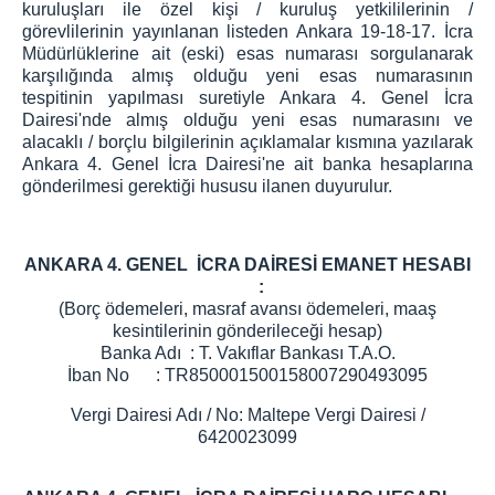
kuruluşları ile özel kişi / kuruluş yetkililerinin /
görevlilerinin yayınlanan listeden Ankara 19-18-17. İcra
Müdürlüklerine ait (eski) esas numarası sorgulanarak
karşılığında almış olduğu yeni esas numarasının
tespitinin yapılması suretiyle Ankara 4. Genel İcra
Dairesi'nde almış olduğu yeni esas numarasını ve
alacaklı / borçlu bilgilerinin açıklamalar kısmına yazılarak
Ankara 4. Genel İcra Dairesi'ne ait banka hesaplarına
gönderilmesi gerektiği hususu ilanen duyurulur.
ANKARA 4. GENEL İCRA DAİRESİ EMANET HESABI
:
(Borç ödemeleri, masraf avansı ödemeleri, maaş
kesintilerinin gönderileceği hesap)
Banka Adı : T. Vakıflar Bankası T.A.O.
İban No : TR850001500158007290493095
Vergi Dairesi Adı / No: Maltepe Vergi Dairesi /
6420023099