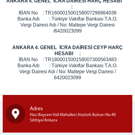
ANKARA 4. GENEL İCRA DAİRESİ HARÇ HESABI
:
İBAN No : TR160001500158007296864036
Banka Adı : Türkiye Vakıflar Bankası T.A.O.
Vergi Dairesi Adı / No: Maltepe Vergi Dairesi
/6420023099
ANKARA 4. GENEL İCRA DAİRESİ CEYP HARÇ
HESABI :
İBAN No : TR180001500158007300563483
Banka Adı : Türkiye Vakıflar Bankası T.A.O.
Vergi Dairesi Adı / No: Maltepe Vergi Dairesi /
6420023099
Adres
Hacı Bayram Veli Mahallesi Atatürk Bulvarı No:40
Sıhhiye/Ankara