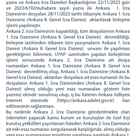
yazısı ve Ankara İcra Daireleri Başkanlığının 22/11/2023 gün
KOMİSYON
ve 2023/6192muhabere sayılı yazısı ile Ankara 1. İcra
Dairesinin dosyaları 28/11/2023 tarihi itibariyle Ankara 1. İcra
İCRA DAİRELERİ BŞK.
Dairesine (Ankara 8. Genel İcra Dairesi) aktarılarak birleşme
işlemi yapılmıştır.
İCRA DAİRELERİ BAŞKANLIĞI
Ankara 2. İcra Dairesinin kapatıldığı, tüm dosyalarının Ankara
1. İcra Dairesine (Ankara 8. Genel İcra Dairesi) devredildiği,
İCRA DAİRELERİ IBAN NUMARALARI
birleşme tarihinden itibaren tüm yazışmaların Ankara 1. İcra
İCRA DAİRELERİ AKTARILAN DOSYA LİSTELERİ
Dairesi (Ankara 8. Genel İcra Dairesi) unvanı ile yapılması
ANKARA İCRA DAİRELERİ-İLETİŞİM
gerektiğinin bilinmesi, UYAP üzerinden yapılan birleştirme
işlemi sonucunda Ankara 2. İcra Dairesine ait dosya
ULAŞIM/İLETİŞİM
numaraları Ankara 1. İcra Dairesine (Ankara 8. Genel İcra
Dairesi) devredilmiş olup, Ankara 1. İcra Dairesine (Ankara 8.
Genel İcra Dairesi) aktarılan dosyalara ait esas numaralı ile bu
dosyaların Ankara 1. İcra Dairesinden (Ankara 8. Genel İcra
Dairesi) almış olduğu yeni esas numaraları gösterir liste
yazımız ekinde sunulmuş olup, iş bu listenin Ankara Adliyesi
İnternet sitesinde (https://ankara.adalet.gov.tr) ilan
edilmesinin sağlanması,
Bu nedenle Ankara 2. İcra Dairesine gönderilmekte olan
ödemeleri yapacak kamu kurum ve kuruluşları ile özel kişi
kuruluş yetkilileri yayınlanan listeden Ankara 2. İcra Dairesine
ait eski esas numarası sorgulanarak karşılığında almış olduğu
yeni esas numarasının tespitinin yapılması suretiyle Ankara 1.