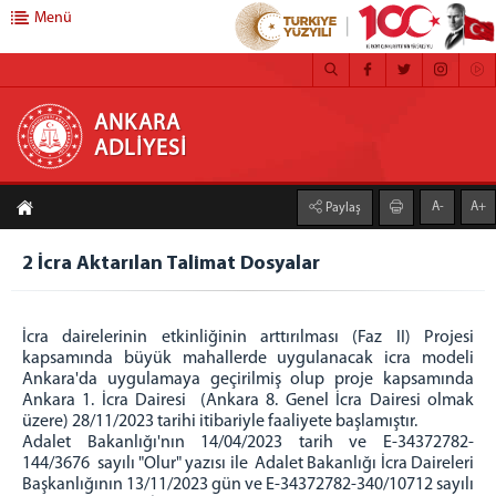
Menü
ANKARA ADLİYESİ
ANKARA
ADLİYESİ
ANASAYFA
A-
A+
Paylaş
ADLİYEMİZ
MEDYA İLETİŞİM BÜROSU
2 İcra Aktarılan Talimat Dosyalar
BASIN DUYURULARI
ÇALIŞMA YÖNERGESİ
İcra dairelerinin etkinliğinin arttırılması (Faz II) Projesi
FAALİYET RAPORU
kapsamında büyük mahallerde uygulanacak icra modeli
Ankara'da uygulamaya geçirilmiş olup proje kapsamında
CEZA İNFAZ KURUMLARI
Ankara 1. İcra Dairesi (Ankara 8. Genel İcra Dairesi olmak
MAHKEMELER
üzere) 28/11/2023 tarihi itibariyle faaliyete başlamıştır.
Adalet Bakanlığı'nın 14/04/2023 tarih ve E-34372782-
C. BAŞSAVCILIĞI
144/3676 sayılı "Olur" yazısı ile Adalet Bakanlığı İcra Daireleri
Başkanlığının 13/11/2023 gün ve E-34372782-340/10712 sayılı
CUMHURİYET BAŞSAVCISI