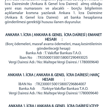
İcra Dairesinde (Ankara 8. Genel İcra Dairesi) almış olduğu
yeni esas numarasını ve alacaklı - borçlu bilgilerinin
açıklamalar kısmına yazılarak Ankara 1. İcra Dairesine
(Ankara 8. Genel İcra Dairesi) ait banka hesaplarına
gönderilmesi gerektiği hususu ilanen duyurulur.
ANKARA 1. İCRA ( ANKARA 8. GENEL İCRA DAİRESİ ) EMANET
HESABI :
(Borç ödemeleri, masraf avansı ödemeleri, maaş kesintilerinin
gönderileceği hesap)
Banka Adı : T. Vakıflar Bankası T.A.O.
İban No : TR350001500158007290493025
Vergi Dairesi Adı / No: Maltepe Vergi Dairesi / 1780009640
ANKARA 1. İCRA ( ANKARA 8. GENEL İCRA DAİRESİ ) HARÇ
HESABI :
İBAN No : TR230001500158007296864007
Banka Adı : Türkiye Vakıflar Bankası T.A.O.
Vergi Dairesi Adı / No: Maltepe Vergi Dairesi/ 1780009640
ANKARA 1. İCRA ( ANKARA 8. GENEL İCRA DAİRESİ )CEYP