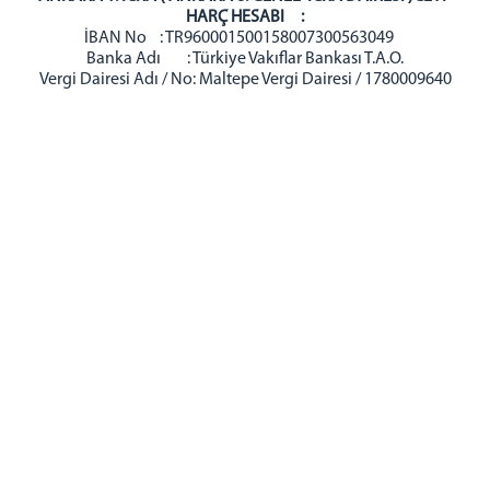
HARÇ HESABI :
İBAN No : TR960001500158007300563049
Banka Adı : Türkiye Vakıflar Bankası T.A.O.
Vergi Dairesi Adı / No: Maltepe Vergi Dairesi / 1780009640