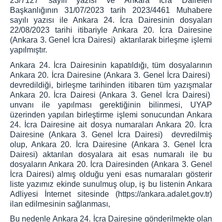
23/7127 sayılı yazısı ve Ankara İcra Daireleri
Başkanlığının 31/07/2023 tarih 2023/4461 Muhabere
KOMİSYON
sayılı yazısı ile Ankara 24. İcra Dairesinin dosyaları
22/08/2023 tarihi itibariyle Ankara 20. İcra Dairesine
İCRA DAİRELERİ BŞK.
(Ankara 3. Genel İcra Dairesi) aktarılarak birleşme işlemi
İCRA DAİRELERİ BAŞKANLIĞI
yapılmıştır.
İCRA DAİRELERİ IBAN NUMARALARI
Ankara 24. İcra Dairesinin kapatıldığı, tüm dosyalarının
Ankara 20. İcra Dairesine (Ankara 3. Genel İcra Dairesi)
İCRA DAİRELERİ AKTARILAN DOSYA LİSTELERİ
devredildiği, birleşme tarihinden itibaren tüm yazışmalar
ANKARA İCRA DAİRELERİ-İLETİŞİM
Ankara 20. İcra Dairesi (Ankara 3. Genel İcra Dairesi)
unvanı ile yapılması gerektiğinin bilinmesi, UYAP
ULAŞIM/İLETİŞİM
üzerinden yapılan birleştirme işlemi sonucundan Ankara
24. İcra Dairesine ait dosya numaraları Ankara 20. İcra
Dairesine (Ankara 3. Genel İcra Dairesi) devredilmiş
olup, Ankara 20. İcra Dairesine (Ankara 3. Genel İcra
Dairesi) aktarılan dosyalara ait esas numaralı ile bu
dosyaların Ankara 20. İcra Dairesinden (Ankara 3. Genel
İcra Dairesi) almış olduğu yeni esas numaraları gösterir
liste yazımız ekinde sunulmuş olup, iş bu listenin Ankara
Adliyesi İnternet sitesinde (https://ankara.adalet.gov.tr)
ilan edilmesinin sağlanması,
Bu nedenle Ankara 24. İcra Dairesine gönderilmekte olan