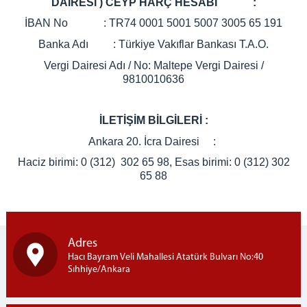
DAİRESİ ) CEYP HARÇ HESABI :
İBAN No : TR74 0001 5001 5007 3005 65 191
Banka Adı : Türkiye Vakıflar Bankası T.A.O.
Vergi Dairesi Adı / No: Maltepe Vergi Dairesi /
9810010636
İLETİŞİM BİLGİLERİ :
Ankara 20. İcra Dairesi :
Haciz birimi: 0 (312) 302 65 98, Esas birimi: 0 (312) 302
65 88
Adres
Hacı Bayram Veli Mahallesi Atatürk Bulvarı No:40
Sıhhiye/Ankara