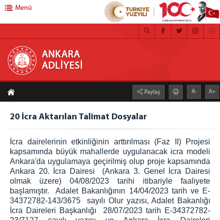
Menü
ANKARA ADLİYESİ
ANKARA
ADLİYESİ
ANASAYFA
A-
A+
Paylaş
ADLİYEMİZ
MEDYA İLETİŞİM BÜROSU
20 İcra Aktarılan Talimat Dosyalar
BASIN DUYURULARI
İcra dairelerinin etkinliğinin arttırılması (Faz II) Projesi
ÇALIŞMA YÖNERGESİ
kapsamında büyük mahallerde uygulanacak icra modeli
FAALİYET RAPORU
Ankara'da uygulamaya geçirilmiş olup proje kapsamında
CEZA İNFAZ KURUMLARI
Ankara 20. İcra Dairesi (Ankara 3. Genel İcra Dairesi
olmak üzere) 04/08/2023 tarihi itibariyle faaliyete
MAHKEMELER
başlamıştır. Adalet Bakanlığının 14/04/2023 tarih ve E-
C. BAŞSAVCILIĞI
34372782-143/3675 sayılı Olur yazısı, Adalet Bakanlığı
İcra Daireleri Başkanlığı 28/07/2023 tarih E-34372782-
CUMHURİYET BAŞSAVCISI