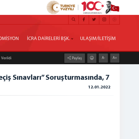
OMİSYON
İCRA DAİRELERİ BŞK.
ULAŞIM/İLETİŞİM
A-
A+
 Verildi
Paylaş
çiş Sınavları” Soruşturmasında, 7
12.01.2022