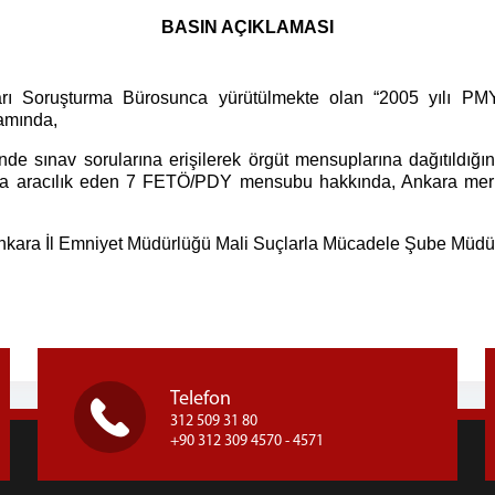
BASIN AÇIKLAMASI
ları Soruşturma Bürosunca yürütülmekte olan “2005 yılı P
samında,
e sınav sorularına erişilerek örgüt mensuplarına dağıtıldığının
ına aracılık eden 7 FETÖ/PDY mensubu hakkında, Ankara merkez
nkara İl Emniyet Müdürlüğü Mali Suçlarla Mücadele Şube Müdür
Telefon
312 509 31 80
+90 312 309 4570 - 4571