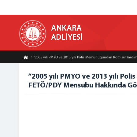
ANKARA
ADLİYESİ
“2005 yılı PMYO ve 2013 yılı Polis Memurluğundan Komiser Yardımc
“2005 yılı PMYO ve 2013 yılı Pol
FETÖ/PDY Mensubu Hakkında Gözal