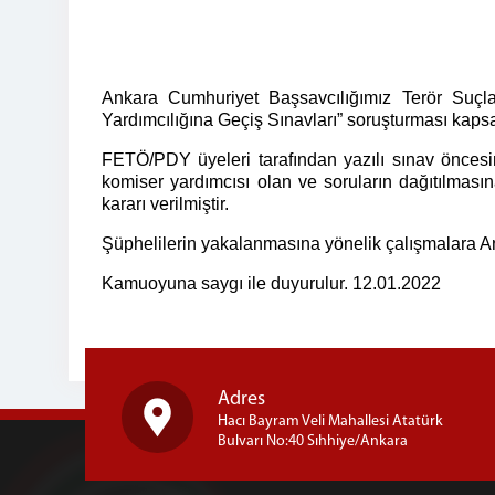
Ankara Cumhuriyet Başsavcılığımız Terör Suç
Yardımcılığına Geçiş Sınavları” soruşturması kap
FETÖ/PDY üyeleri tarafından yazılı sınav öncesind
komiser yardımcısı olan ve soruların dağıtılmas
kararı verilmiştir.
Şüphelilerin yakalanmasına yönelik çalışmalara A
Kamuoyuna saygı ile duyurulur. 12.01.2022
Adres
Hacı Bayram Veli Mahallesi Atatürk
Bulvarı No:40 Sıhhiye/Ankara