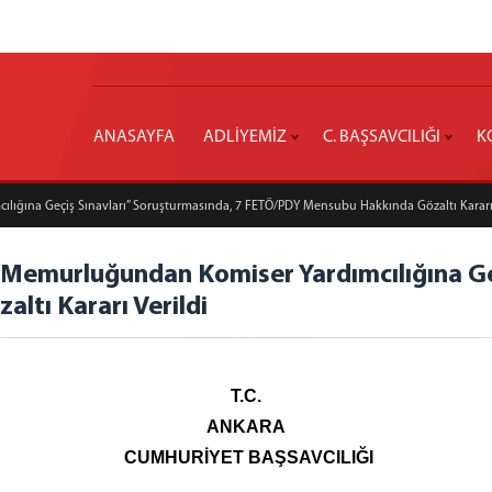
ANASAYFA
ADLİYEMİZ
C. BAŞSAVCILIĞI
K
ılığına Geçiş Sınavları” Soruşturmasında, 7 FETÖ/PDY Mensubu Hakkında Gözaltı Kararı
is Memurluğundan Komiser Yardımcılığına Ge
tı Kararı Verildi
T.C.
ANKARA
CUMHURİYET BAŞSAVCILIĞI