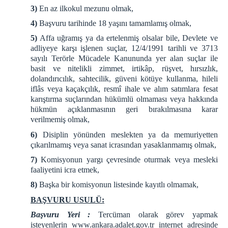
3)
En az ilkokul mezunu olmak,
4)
Başvuru tarihinde 18 yaşını tamamlamış olmak,
5)
Affa uğramış ya da ertelenmiş olsalar bile, Devlete ve
adliyeye karşı işlenen suçlar, 12/4/1991 tarihli ve 3713
sayılı Terörle Mücadele Kanununda yer alan suçlar ile
basit ve nitelikli zimmet, irtikâp, rüşvet, hırsızlık,
dolandırıcılık, sahtecilik, güveni kötüye kullanma, hileli
iflâs veya kaçakçılık, resmî ihale ve alım satımlara fesat
karıştırma suçlarından hükümlü olmaması veya hakkında
hükmün açıklanmasının geri bırakılmasına karar
verilmemiş olmak,
6)
Disiplin yönünden meslekten ya da memuriyetten
çıkarılmamış veya sanat icrasından yasaklanmamış olmak,
7)
Komisyonun yargı çevresinde oturmak veya mesleki
faaliyetini icra etmek,
8)
Başka bir komisyonun listesinde kayıtlı olmamak,
BAŞVURU USULÜ:
Başvuru Yeri :
Tercüman olarak görev yapmak
isteyenlerin www.ankara.adalet.gov.tr internet adresinde