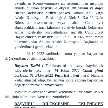
yayınlanan Komisyonumuza ait tercüman ilan metninin
ekinde bulunan
başvuru dilekçesi, dil beyanı ve diğer
istenen belgelerle birlikte şahsen
Ankara Adli Yargı
Adalet Komisyonu Başkanlığı A Blok 5. Kat 23 Nolu
Bürosuna başvurmaları veya mahalli Cumhuriyet
Başsavcılıkları aracı kılınmak suretiyle burada belgelerin
asılları gösterilip onaylattırılarak mahalli Cumhuriyet
Başsavcılıkları vasıtasıyla APS ile 31.10.2022 tarihi mesai
bitimine kadar Ankara Adalet Komisyonu Başkanlığına
gönderilmesi gerekmektedir.
31.10.2022 tarihinden sonra yapılan başvurular
değerlendirmeye alınmayacaktır.
Başvuru Tarihi :
Tercüman olarak listeye kaydolmak
isteyenlerin başvuruları
14 Ekim 2022 Cuma günü
başlayıp, 31 Ekim 2022 Pazartesi günü
mesai bitimine
kadar alınacak olup, bu tarihten sonra yapılan başvurular
değerlendirmeye alınmayacaktır.
Başvuru dilekçesinde ayrıca kendisine ait bir banka IBAN
bilgisinin belirtilmesi kayıt için zorunludur.
BAŞVURU DİLEKÇESİNE EKLENECEK