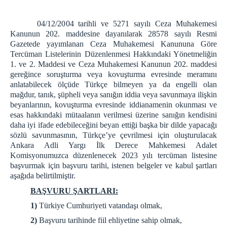
KOMİSYON
04/12/2004 tarihli ve 5271 sayılı Ceza Muhakemesi
İCRA DAİRELERİ BŞK.
Kanunun 202. maddesine dayanılarak 28578 sayılı Resmi
Gazetede yayımlanan Ceza Muhakemesi Kanununa Göre
İCRA DAİRELERİ BAŞKANLIĞI
Tercüman Listelerinin Düzenlenmesi Hakkındaki Yönetmeliğin
İCRA DAİRELERİ IBAN NUMARALARI
1. ve 2. Maddesi ve Ceza Muhakemesi Kanunun 202. maddesi
gereğince soruşturma veya kovuşturma evresinde meramını
İCRA DAİRELERİ AKTARILAN DOSYA LİSTELERİ
anlatabilecek ölçüde Türkçe bilmeyen ya da engelli olan
ANKARA İCRA DAİRELERİ-İLETİŞİM
mağdur, tanık, şüpheli veya sanığın iddia veya savunmaya ilişkin
beyanlarının, kovuşturma evresinde iddianamenin okunması ve
ULAŞIM/İLETİŞİM
esas hakkındaki mütaalanın verilmesi üzerine sanığın kendisini
daha iyi ifade edebileceğini beyan ettiği başka bir dilde yapacağı
sözlü savunmasının, Türkçe’ye çevrilmesi için oluşturulacak
Ankara Adli Yargı İlk Derece Mahkemesi Adalet
Komisyonumuzca düzenlenecek 2023 yılı tercüman listesine
başvurmak için başvuru tarihi, istenen belgeler ve kabul şartları
aşağıda belirtilmiştir.
BAŞVURU ŞARTLARI:
1)
Türkiye Cumhuriyeti vatandaşı olmak,
2)
Başvuru tarihinde fiil ehliyetine sahip olmak,