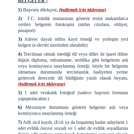
BELGELER :
1)
Başvuru dilekçesi,
(indirmek için tıklayınız)
2)
T.C. kimlik numarasını gösterir resmi makamlarca
verilen belgenin fotokopisi (nüfus cüzdanı, ehliyet,
pasaport)
3)
Adrese dayalı nüfus kayıt örneği ve yerleşim yeri
belgesi (e-devlet üzerinden alınabilir)
4)
Tercüman olmak istediği dil veya diller ile işaret diline
ilişkin diploma, ruhsatname, sertifika gibi belgelerin aslı
veya komisyonca onaylanmış örneği, böyle bir belgenin
olmaması durumunda tercümanlık faaliyetini yerine
getirecek derecede dil bildiğinin yazılı olarak beyanı,
(indirmek için tıklayınız)
5)
1 adet vesikalık fotoğraf (sadece başvuru formuna
yapıştırılacaktır.)
6)
Mezuniyet durumunu gösterir belgenin aslı veya
komisyonca onaylanmış örneği
7)
Adli sicil kaydı, (Evli ya da boşanmış kadın adayların 1
adet evlilik öncesi soyadı ve 1 adet de evlilik soyadlarına