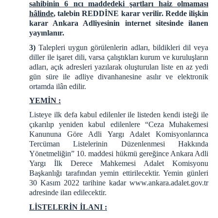
sahibinin 6 ncı maddedeki şartları haiz olmaması
hâlinde
, talebin REDDİNE karar verilir. Redde ilişkin
karar Ankara Adliyesinin internet sitesinde ilanen
yayınlanır.
3)
Talepleri uygun görülenlerin adları, bildikleri dil veya
diller ile işaret dili, varsa çalıştıkları kurum ve kuruluşların
adları, açık adresleri yazılarak oluşturulan liste en az yedi
gün süre ile adliye divanhanesine asılır ve elektronik
ortamda ilân edilir.
YEMİN :
Listeye ilk defa kabul edilenler ile listeden kendi isteği ile
çıkarılıp yeniden kabul edilenlere “Ceza Muhakemesi
Kanununa Göre Adli Yargı Adalet Komisyonlarınca
Tercüman Listelerinin Düzenlenmesi Hakkında
Yönetmeliğin” 10. maddesi hükmü gereğince Ankara Adli
Yargı İlk Derece Mahkemesi Adalet Komisyonu
Başkanlığı tarafından yemin ettirilecektir. Yemin günleri
30 Kasım 2022 tarihine kadar www.ankara.adalet.gov.tr
adresinde ilan edilecektir.
LİSTELERİN İLANI :