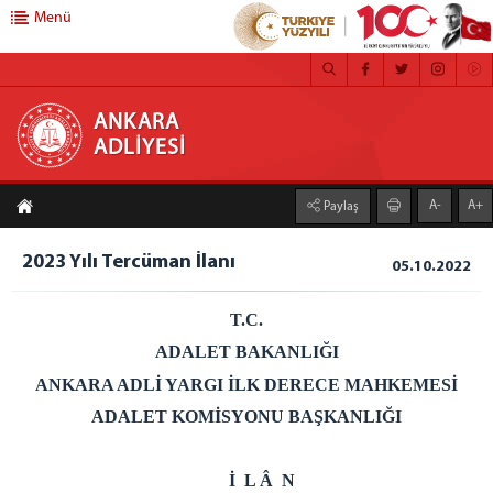
Menü
ANKARA ADLİYESİ
ANKARA
ADLİYESİ
ANASAYFA
A-
A+
Paylaş
ADLİYEMİZ
MEDYA İLETİŞİM BÜROSU
2023 Yılı Tercüman İlanı
05.10.2022
BASIN DUYURULARI
T.C.
ÇALIŞMA YÖNERGESİ
FAALİYET RAPORU
ADALET BAKANLIĞI
CEZA İNFAZ KURUMLARI
ANKARA ADLİ YARGI İLK DERECE MAHKEMESİ
MAHKEMELER
ADALET KOMİSYONU BAŞKANLIĞI
C. BAŞSAVCILIĞI
İ L Â N
CUMHURİYET BAŞSAVCISI