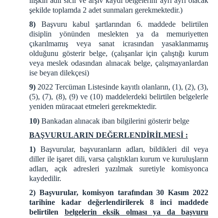
ilişkin adli sicil ve arşiv kaydı belgelerini ayrı ayrı olacak
şekilde toplamda 2 adet sunmaları gerekmektedir.)
8)
Başvuru kabul şartlarından 6. maddede belirtilen
disiplin yönünden meslekten ya da memuriyetten
çıkarılmamış veya sanat icrasından yasaklanmamış
olduğunu gösterir belge, (çalışanlar için çalıştığı kurum
veya meslek odasından alınacak belge, çalışmayanlardan
ise beyan dilekçesi)
9)
2022 Tercüman Listesinde kayıtlı olanların, (1), (2), (3),
(5), (7), (8), (9) ve (10) maddelerdeki belirtilen belgelerle
yeniden müracaat etmeleri gerekmektedir.
10)
Bankadan alınacak iban bilgilerini gösterir belge
BAŞVURULARIN DEĞERLENDİRİLMESİ :
1)
Başvurular, başvuranların adları, bildikleri dil veya
diller ile işaret dili, varsa çalıştıkları kurum ve kuruluşların
adları, açık adresleri yazılmak suretiyle komisyonca
kaydedilir.
2)
Başvurular, komisyon tarafından 30 Kasım 2022
tarihine kadar değerlendirilerek 8 inci maddede
belirtilen
belgelerin eksik olması ya da başvuru