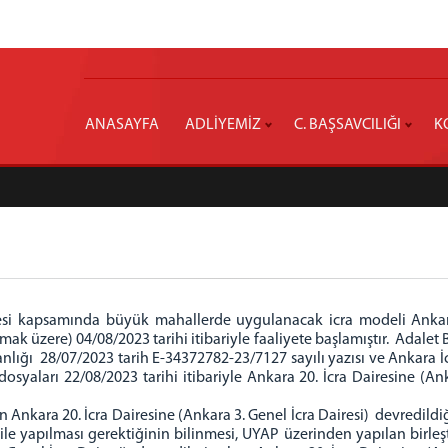
ANASAYFA
ADLİYEMİZ
C. BAŞSAVCILIĞI
K
I) Projesi kapsamında büyük mahallerde uygulanacak icra modeli An
olmak üzere) 04/08/2023 tarihi itibariyle faaliyete başlamıştır. Adal
şkanlığı 28/07/2023 tarih E-34372782-23/7127 sayılı yazısı ve Ankara 
dosyaları 22/08/2023 tarihi itibariyle Ankara 20. İcra Dairesine (An
ın Ankara 20. İcra Dairesine (Ankara 3. Genel İcra Dairesi) devredild
ı ile yapılması gerektiğinin bilinmesi, UYAP üzerinden yapılan birle