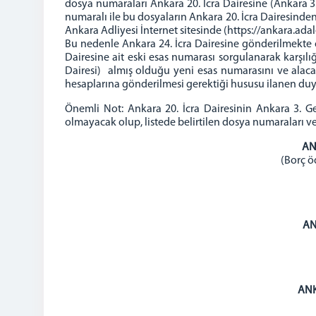
dosya numaraları Ankara 20. İcra Dairesine (Ankara 3. 
numaralı ile bu dosyaların Ankara 20. İcra Dairesinden
Ankara Adliyesi İnternet sitesinde (https://ankara.ada
Bu nedenle Ankara 24. İcra Dairesine gönderilmekte o
Dairesine ait eski esas numarası sorgulanarak karşılı
Dairesi) almış olduğu yeni esas numarasını ve alacakl
hesaplarına gönderilmesi gerektiği hususu ilanen duy
Önemli Not: Ankara 20. İcra Dairesinin Ankara 3. G
olmayacak olup, listede belirtilen dosya numaraları v
AN
(Borç ö
AN
ANK