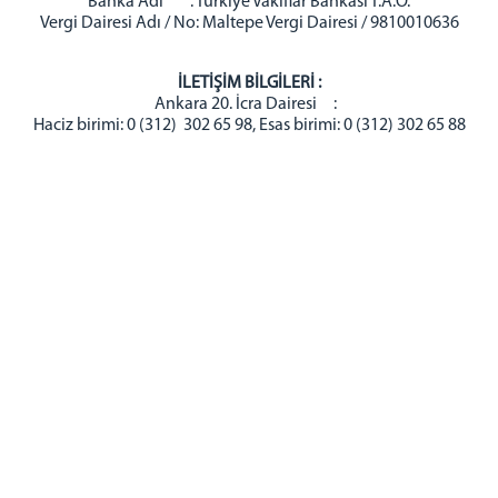
Banka Adı : Türkiye Vakıflar Bankası T.A.O.
Vergi Dairesi Adı / No: Maltepe Vergi Dairesi / 9810010636
İLETİŞİM BİLGİLERİ :
Ankara 20. İcra Dairesi :
Haciz birimi: 0 (312) 302 65 98, Esas birimi: 0 (312) 302 65 88