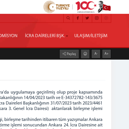
OMİSYON
İCRA DAİRELERİ BŞK.
ULAŞIM/İLETİŞİM
A-
A+
Paylaş
kara'da uygulamaya geçirilmiş olup proje kapsamında
et Bakanlığının 14/04/2023 tarih ve E-34372782-143/3675
İcra Daireleri Başkanlığının 31/07/2023 tarih 2023/4461
kara 3. Genel İcra Dairesi) aktarılarak birleşme işlemi
iği, birleşme tarihinden itibaren tüm yazışmalar Ankara
ştirme işlemi sonucundan Ankara 24. İcra Dairesine ait