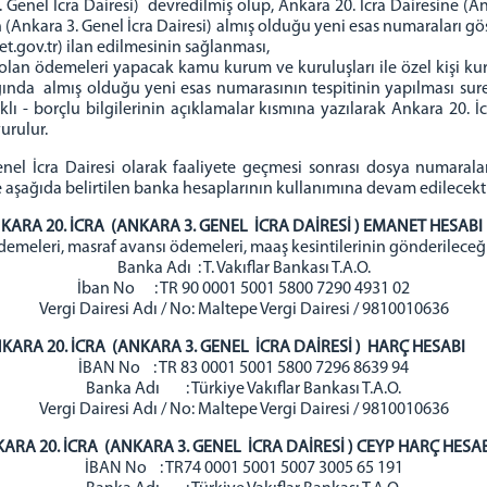
Genel İcra Dairesi) devredilmiş olup, Ankara 20. İcra Dairesine (Ank
 (Ankara 3. Genel İcra Dairesi) almış olduğu yeni esas numaraları göst
let.gov.tr) ilan edilmesinin sağlanması,
lan ödemeleri yapacak kamu kurum ve kuruluşları ile özel kişi kurul
ğında almış olduğu yeni esas numarasının tespitinin yapılması sure
ı - borçlu bilgilerinin açıklamalar kısmına yazılarak Ankara 20. İ
urulur.
enel İcra Dairesi olarak faaliyete geçmesi sonrası dosya numarala
e aşağıda belirtilen banka hesaplarının kullanımına devam edilecekti
KARA 20. İCRA (ANKARA 3. GENEL İCRA DAİRESİ ) EMANET HESAB
demeleri, masraf avansı ödemeleri, maaş kesintilerinin gönderileceğ
Banka Adı : T. Vakıflar Bankası T.A.O.
İban No : TR 90 0001 5001 5800 7290 4931 02
Vergi Dairesi Adı / No: Maltepe Vergi Dairesi / 9810010636
KARA 20. İCRA (ANKARA 3. GENEL İCRA DAİRESİ ) HARÇ HESAB
İBAN No : TR 83 0001 5001 5800 7296 8639 94
Banka Adı : Türkiye Vakıflar Bankası T.A.O.
Vergi Dairesi Adı / No: Maltepe Vergi Dairesi / 9810010636
ARA 20. İCRA (ANKARA 3. GENEL İCRA DAİRESİ ) CEYP HARÇ HESA
İBAN No : TR74 0001 5001 5007 3005 65 191