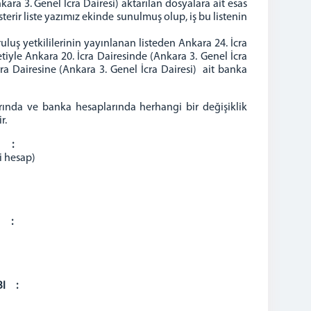
ara 3. Genel İcra Dairesi) aktarılan dosyalara ait esas
erir liste yazımız ekinde sunulmuş olup, iş bu listenin
uş yetkililerinin yayınlanan listeden Ankara 24. İcra
tiyle Ankara 20. İcra Dairesinde (Ankara 3. Genel İcra
cra Dairesine (Ankara 3. Genel İcra Dairesi) ait banka
rında ve banka hesaplarında herhangi bir değişiklik
r.
I :
i hesap)
I :
BI :