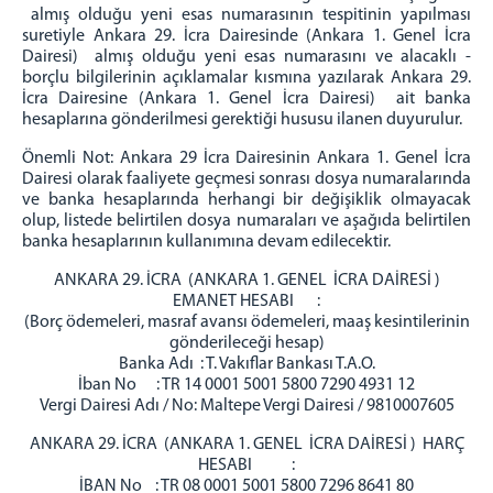
almış olduğu yeni esas numarasının tespitinin yapılması
suretiyle Ankara 29. İcra Dairesinde (Ankara 1. Genel İcra
Dairesi) almış olduğu yeni esas numarasını ve alacaklı -
borçlu bilgilerinin açıklamalar kısmına yazılarak Ankara 29.
İcra Dairesine (Ankara 1. Genel İcra Dairesi) ait banka
hesaplarına gönderilmesi gerektiği hususu ilanen duyurulur.
Önemli Not: Ankara 29 İcra Dairesinin Ankara 1. Genel İcra
Dairesi olarak faaliyete geçmesi sonrası dosya numaralarında
ve banka hesaplarında herhangi bir değişiklik olmayacak
olup, listede belirtilen dosya numaraları ve aşağıda belirtilen
banka hesaplarının kullanımına devam edilecektir.
ANKARA 29. İCRA (ANKARA 1. GENEL İCRA DAİRESİ )
EMANET HESABI :
(Borç ödemeleri, masraf avansı ödemeleri, maaş kesintilerinin
gönderileceği hesap)
Banka Adı : T. Vakıflar Bankası T.A.O.
İban No : TR 14 0001 5001 5800 7290 4931 12
Vergi Dairesi Adı / No: Maltepe Vergi Dairesi / 9810007605
ANKARA 29. İCRA (ANKARA 1. GENEL İCRA DAİRESİ ) HARÇ
HESABI :
İBAN No : TR 08 0001 5001 5800 7296 8641 80