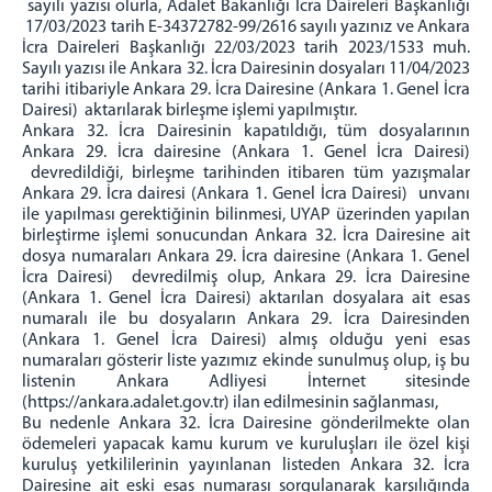
sayılı yazısı olurla, Adalet Bakanlığı İcra Daireleri Başkanlığı
KOMİSYON
17/03/2023 tarih E-34372782-99/2616 sayılı yazınız ve Ankara
İcra Daireleri Başkanlığı 22/03/2023 tarih 2023/1533 muh.
İCRA DAİRELERİ BŞK.
Sayılı yazısı ile Ankara 32. İcra Dairesinin dosyaları 11/04/2023
tarihi itibariyle Ankara 29. İcra Dairesine (Ankara 1. Genel İcra
İCRA DAİRELERİ BAŞKANLIĞI
Dairesi) aktarılarak birleşme işlemi yapılmıştır.
Ankara 32. İcra Dairesinin kapatıldığı, tüm dosyalarının
İCRA DAİRELERİ IBAN NUMARALARI
Ankara 29. İcra dairesine (Ankara 1. Genel İcra Dairesi)
İCRA DAİRELERİ AKTARILAN DOSYA LİSTELERİ
devredildiği, birleşme tarihinden itibaren tüm yazışmalar
Ankara 29. İcra dairesi (Ankara 1. Genel İcra Dairesi) unvanı
ANKARA İCRA DAİRELERİ-İLETİŞİM
ile yapılması gerektiğinin bilinmesi, UYAP üzerinden yapılan
ULAŞIM/İLETİŞİM
birleştirme işlemi sonucundan Ankara 32. İcra Dairesine ait
dosya numaraları Ankara 29. İcra dairesine (Ankara 1. Genel
İcra Dairesi) devredilmiş olup, Ankara 29. İcra Dairesine
(Ankara 1. Genel İcra Dairesi) aktarılan dosyalara ait esas
numaralı ile bu dosyaların Ankara 29. İcra Dairesinden
(Ankara 1. Genel İcra Dairesi) almış olduğu yeni esas
numaraları gösterir liste yazımız ekinde sunulmuş olup, iş bu
listenin Ankara Adliyesi İnternet sitesinde
(https://ankara.adalet.gov.tr) ilan edilmesinin sağlanması,
Bu nedenle Ankara 32. İcra Dairesine gönderilmekte olan
ödemeleri yapacak kamu kurum ve kuruluşları ile özel kişi
kuruluş yetkililerinin yayınlanan listeden Ankara 32. İcra
Dairesine ait eski esas numarası sorgulanarak karşılığında