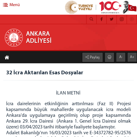
Menü
ANKARA ADLİYESİ
ANKARA
ADLİYESİ
ANASAYFA
A-
A+
Paylaş
ADLİYEMİZ
MEDYA İLETİŞİM BÜROSU
32 İcra Aktarılan Esas Dosyalar
BASIN DUYURULARI
ÇALIŞMA YÖNERGESİ
İLAN METNİ
FAALİYET RAPORU
İcra dairelerinin etkinliğinin arttırılması (Faz II) Projesi
CEZA İNFAZ KURUMLARI
kapsamında büyük mahallerde uygulanacak icra modeli
MAHKEMELER
Ankara'da uygulamaya geçirilmiş olup proje kapsamında
Ankara 29. İcra Dairesi (Ankara 1. Genel İcra Dairesi olmak
C. BAŞSAVCILIĞI
üzere) 03/04/2023 tarihi itibariyle faaliyete başlamıştır.
Adalet Bakanlığı'nın 16/03/2023 tarih ve E-34372782-95/2576
CUMHURİYET BAŞSAVCISI