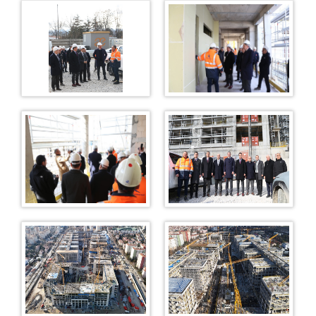
KOMİSYON
İCRA DAİRELERİ BŞK.
İCRA DAİRELERİ BAŞKANLIĞI
İCRA DAİRELERİ IBAN NUMARALARI
İCRA DAİRELERİ AKTARILAN DOSYA LİSTELERİ
ANKARA İCRA DAİRELERİ-İLETİŞİM
ULAŞIM/İLETİŞİM