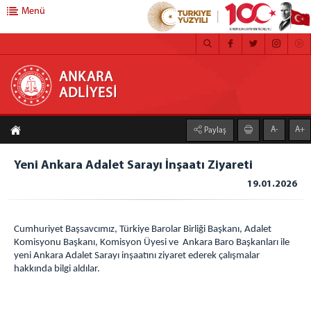
Menü
ANKARA ADLİYESİ
ANKARA
ADLİYESİ
ANASAYFA
A-
A+
Paylaş
ADLİYEMİZ
MEDYA İLETİŞİM BÜROSU
Yeni Ankara Adalet Sarayı İnşaatı Ziyareti
BASIN DUYURULARI
19.01.2026
ÇALIŞMA YÖNERGESİ
FAALİYET RAPORU
Cumhuriyet Başsavcımız, Türkiye Barolar Birliği Başkanı, Adalet
CEZA İNFAZ KURUMLARI
Komisyonu Başkanı, Komisyon Üyesi ve Ankara Baro Başkanları ile
yeni Ankara Adalet Sarayı inşaatını ziyaret ederek çalışmalar
MAHKEMELER
hakkında bilgi aldılar.
C. BAŞSAVCILIĞI
CUMHURİYET BAŞSAVCISI