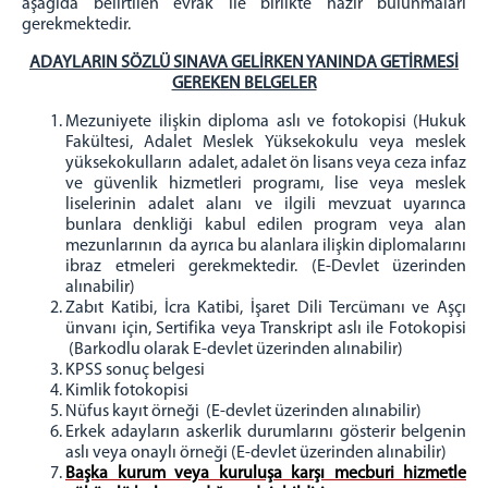
aşağıda belirtilen evrak ile birlikte hazır bulunmaları
gerekmektedir.
ADAYLARIN SÖZLÜ SINAVA GELİRKEN YANINDA GETİRMESİ
GEREKEN BELGELER
Mezuniyete ilişkin diploma aslı ve fotokopisi (Hukuk
Fakültesi, Adalet Meslek Yüksekokulu veya meslek
yüksekokulların adalet, adalet ön lisans veya ceza infaz
ve güvenlik hizmetleri programı, lise veya meslek
liselerinin adalet alanı ve ilgili mevzuat uyarınca
bunlara denkliği kabul edilen program veya alan
mezunlarının da ayrıca bu alanlara ilişkin diplomalarını
ibraz etmeleri gerekmektedir. (E-Devlet üzerinden
alınabilir)
Zabıt Katibi, İcra Katibi, İşaret Dili Tercümanı ve Aşçı
ünvanı için, Sertifika veya Transkript aslı ile Fotokopisi
(Barkodlu olarak E-devlet üzerinden alınabilir)
KPSS sonuç belgesi
Kimlik fotokopisi
Nüfus kayıt örneği (E-devlet üzerinden alınabilir)
Erkek adayların askerlik durumlarını gösterir belgenin
aslı veya onaylı örneği (E-devlet üzerinden alınabilir)
Başka kurum veya kuruluşa karşı mecburi hizmetle