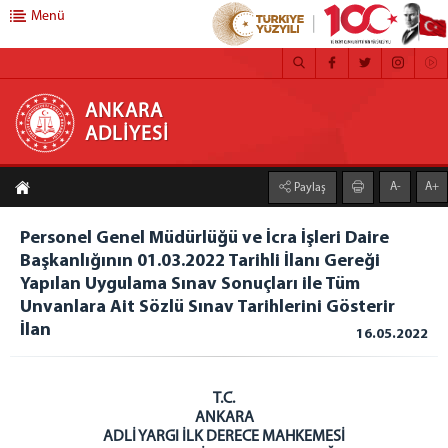
Menü
ANKARA ADLİYESİ
ANKARA
ADLİYESİ
ANASAYFA
A-
A+
Paylaş
ADLİYEMİZ
MEDYA İLETİŞİM BÜROSU
Personel Genel Müdürlüğü ve İcra İşleri Daire
Başkanlığının 01.03.2022 Tarihli İlanı Gereği
BASIN DUYURULARI
Yapılan Uygulama Sınav Sonuçları ile Tüm
ÇALIŞMA YÖNERGESİ
Unvanlara Ait Sözlü Sınav Tarihlerini Gösterir
FAALİYET RAPORU
İlan
16.05.2022
CEZA İNFAZ KURUMLARI
MAHKEMELER
T.C.
C. BAŞSAVCILIĞI
ANKARA
ADLİ YARGI İLK DERECE MAHKEMESİ
CUMHURİYET BAŞSAVCISI