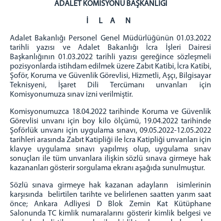
ADALET KOMİSYONU BAŞKANLIĞI
KOMİSYON
İ L A N
İCRA DAİRELERİ BŞK.
Adalet Bakanlığı Personel Genel Müdürlüğünün 01.03.2022
İCRA DAİRELERİ BAŞKANLIĞI
tarihli yazısı ve Adalet Bakanlığı İcra İşleri Dairesi
Başkanlığının 01.03.2022 tarihli yazısı gereğince sözleşmeli
İCRA DAİRELERİ IBAN NUMARALARI
pozisyonlarda istihdam edilmek üzere Zabıt Katibi, İcra Katibi,
İCRA DAİRELERİ AKTARILAN DOSYA LİSTELERİ
Şoför, Koruma ve Güvenlik Görevlisi, Hizmetli, Aşçı, Bilgisayar
Teknisyeni, İşaret Dili Tercümanı unvanları için
ANKARA İCRA DAİRELERİ-İLETİŞİM
Komisyonumuza sınav izni verilmiştir.
ULAŞIM/İLETİŞİM
Komisyonumuzca 18.04.2022 tarihinde Koruma ve Güvenlik
Görevlisi unvanı için boy kilo ölçümü, 19.04.2022 tarihinde
Şoförlük unvanı için uygulama sınavı, 09.05.2022-12.05.2022
tarihleri arasında Zabıt Katipliği ile İcra Katipliği unvanları için
klavye uygulama sınavı yapılmış olup, uygulama sınav
sonuçları ile tüm unvanlara ilişkin sözlü sınava girmeye hak
kazananları gösterir sorgulama ekranı aşağıda sunulmuştur.
Sözlü sınava girmeye hak kazanan adayların isimlerinin
karşısında belirtilen tarihte ve belirlenen saatten yarım saat
önce; Ankara Adliyesi D Blok Zemin Kat Kütüphane
Salonunda TC kimlik numaralarını gösterir kimlik belgesi ve