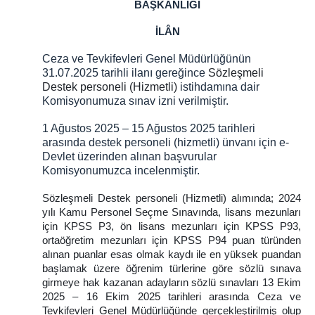
BAŞKANLIĞI
KOMİSYON
İLÂN
İCRA DAİRELERİ BŞK.
Ceza ve Tevkifevleri Genel Müdürlüğünün
İCRA DAİRELERİ BAŞKANLIĞI
31.07.2025 tarihli ilanı gereğince
Sözleşmeli
Destek personeli (Hizmetli)
istihdamına dair
İCRA DAİRELERİ IBAN NUMARALARI
Komisyonumuza sınav izni verilmiştir.
İCRA DAİRELERİ AKTARILAN DOSYA LİSTELERİ
ANKARA İCRA DAİRELERİ-İLETİŞİM
1 Ağustos 2025 – 15 Ağustos 2025
tarihleri
arasında destek personeli (hizmetli) ünvanı için e-
ULAŞIM/İLETİŞİM
Devlet üzerinden alınan başvurular
Komisyonumuzca incelenmiştir.
Sözleşmeli Destek personeli (Hizmetli) alımında; 2024
yılı Kamu Personel Seçme Sınavında, lisans mezunları
için KPSS P3, ön lisans mezunları için KPSS P93,
ortaöğretim mezunları için KPSS P94 puan türünden
alınan puanlar esas olmak kaydı ile en yüksek puandan
başlamak üzere öğrenim türlerine göre sözlü sınava
girmeye hak kazanan adayların sözlü sınavları 13 Ekim
2025 – 16 Ekim 2025 tarihleri arasında Ceza ve
Tevkifevleri Genel Müdürlüğünde gerçekleştirilmiş olup