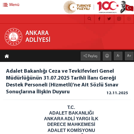
Menü
ANKARA ADLİYESİ
ANKARA
ADLİYESİ
ANASAYFA
A-
A+
Paylaş
ADLİYEMİZ
MEDYA İLETİŞİM BÜROSU
Adalet Bakanlığı Ceza ve Tevkifevleri Genel
Müdürlüğünün 31.07.2025 Tarihli İlanı Gereği
BASIN DUYURULARI
Destek Personeli (Hizmetli)’ne Ait Sözlü Sınav
ÇALIŞMA YÖNERGESİ
Sonuçlarına İlişkin Duyuru
12.11.2025
FAALİYET RAPORU
CEZA İNFAZ KURUMLARI
T.C.
MAHKEMELER
ADALET BAKANLIĞI
ANKARA ADLİ YARGI İLK
C. BAŞSAVCILIĞI
DERECE MAHKEMESİ
ADALET KOMİSYONU
CUMHURİYET BAŞSAVCISI