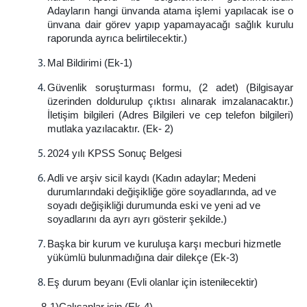
Adayların hangi ünvanda atama işlemi yapılacak ise o
ünvana dair görev yapıp yapamayacağı sağlık kurulu
raporunda ayrıca belirtilecektir.)
Mal Bildirimi (Ek-
1)
Güvenlik soruşturması formu, (2 adet) (Bilgisayar
üzerinden doldurulup çıktısı alınarak imzalanacaktır.)
İletişim bilgileri (Adres Bilgileri ve cep telefon bilgileri)
mutlaka yazılacaktır. (Ek-
2)
2024 yılı KPSS Sonuç
Belgesi
Adli ve arşiv sicil kaydı (Kadın adaylar; Medeni
durumlarındaki değişikliğe göre soyadlarında, ad ve
soyadı değişikliği durumunda eski ve yeni ad ve
soyadlarını da ayrı ayrı gösterir şekilde.)
Başka bir kurum ve kuruluşa karşı mecburi hizmetle
yükümlü bulunmadığına dair dilekçe (Ek-
3)
Eş durum beyanı (Evli olanlar için
istenilecektir)
8-1)Çalışanlar için (Ek-
4)