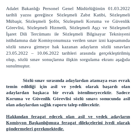
KOMİSYON
Adalet Bakanlığı Personel Genel Müdürlüğünün 01.03.2022
tarihli yazısı gereğince Sözleşmeli Zabıt Katibi, Sözleşmeli
İCRA DAİRELERİ BŞK.
Mübaşir, Sözleşmeli Şoför, Sözleşmeli Koruma ve Güvenlik
Görevlisi, Sözleşmeli Hizmetli, Sözleşmeli Aşçı ve Sözleşmeli
İCRA DAİRELERİ BAŞKANLIĞI
İşaret Dili Tercümanı ile Sözleşmeli Bilgisayar Teknisyeni
İCRA DAİRELERİ IBAN NUMARALARI
istihdamına dair Komisyonumuza verilen sınav izni kapsamında
İCRA DAİRELERİ AKTARILAN DOSYA LİSTELERİ
sözlü sınava girmeye hak kazanan adayların sözlü sınavları
23.05.2022 – 10.06.2022 tarihleri arasında gerçekleştirilmiş
ANKARA İCRA DAİRELERİ-İLETİŞİM
olup, sözlü sınav sonuçlarına ilişkin sorgulama ekranı aşağıda
ULAŞIM/İLETİŞİM
sunulmuştur.
Sözlü sınav sırasında adaylardan atamaya esas evrak
temin edildiği için asil ve yedek olarak başarılı olan
adaylardan başkaca bir evrak istenilmeyecektir. Sadece
Koruma ve Güvenlik Görevlisi sözlü sınavı sonucunda asil
olan adaylardan sağlık raporu talep edilecektir.
Hakkından feragat edecek olan asil ve yedek adayların
Komisyon Başkanlığımıza feragat dilekçelerini ivedi olarak
göndermeleri gerekmektedir.