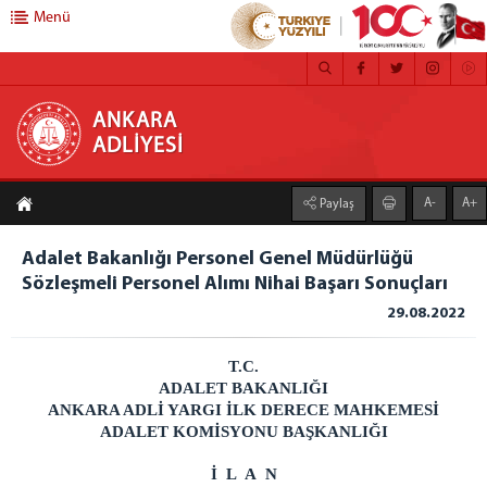
Menü
ANKARA ADLİYESİ
ANKARA
ADLİYESİ
ANASAYFA
A-
A+
Paylaş
ADLİYEMİZ
MEDYA İLETİŞİM BÜROSU
Adalet Bakanlığı Personel Genel Müdürlüğü
Sözleşmeli Personel Alımı Nihai Başarı Sonuçları
BASIN DUYURULARI
29.08.2022
ÇALIŞMA YÖNERGESİ
FAALİYET RAPORU
T.C.
CEZA İNFAZ KURUMLARI
ADALET BAKANLIĞI
MAHKEMELER
ANKARA ADLİ YARGI İLK DERECE MAHKEMESİ
ADALET KOMİSYONU BAŞKANLIĞI
C. BAŞSAVCILIĞI
İ L A N
CUMHURİYET BAŞSAVCISI