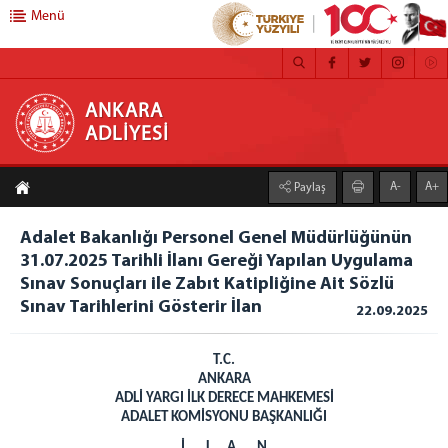
Menü
ANKARA ADLİYESİ
ANKARA
ADLİYESİ
ANASAYFA
A-
A+
Paylaş
ADLİYEMİZ
MEDYA İLETİŞİM BÜROSU
Adalet Bakanlığı Personel Genel Müdürlüğünün
31.07.2025 Tarihli İlanı Gereği Yapılan Uygulama
BASIN DUYURULARI
Sınav Sonuçları ile Zabıt Katipliğine Ait Sözlü
ÇALIŞMA YÖNERGESİ
Sınav Tarihlerini Gösterir İlan
22.09.2025
FAALİYET RAPORU
CEZA İNFAZ KURUMLARI
T.C.
MAHKEMELER
ANKARA
ADLİ YARGI İLK DERECE MAHKEMESİ
C. BAŞSAVCILIĞI
ADALET KOMİSYONU BAŞKANLIĞI
CUMHURİYET BAŞSAVCISI
İ L A N