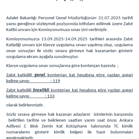
KOMİSYON
Adalet Bakanlığı Personel Genel Müdürlüğünün 31.07.2025 tarihli
İCRA DAİRELERİ BŞK.
yazısı gereğince sözleşmeli pozisyonda istihdam edilmek üzere Zabıt
İCRA DAİRELERİ BAŞKANLIĞI
Katibi unvanı için Komisyonumuza sınav izni verilmiştir.
İCRA DAİRELERİ IBAN NUMARALARI
Komisyonumuzca 13.09.2025-14.09.2025 tarihleri arasında Zabıt
Katipliği unvanı için klavye uygulama sınavı yapılmış olup, uygulama
İCRA DAİRELERİ AKTARILAN DOSYA LİSTELERİ
sınav sonuçları ile sözlü sınava girmeye hak kazananları gösterir
ANKARA İCRA DAİRELERİ-İLETİŞİM
sorgulama ekranı aşağıda sunulmuştur.
ULAŞIM/İLETİŞİM
Klavye uygulama sınav sonuçlarına göre kontenjan bazında ;
Zabıt katipliği
genel
kontenjan kat hesabına göre yazılan asgari
kelime sayısı : 119
Zabıt katipliği
öncelikli
kontenjan kat hesabına göre yazılan asgari
kelime sayısı : 133
olarak belirlenmiştir.
Sözlü sınava girmeye hak kazanan adayların isimlerinin karşısında
belirtilen tarihte ve belirlenen saatten yarım saat önce; Ankara
Adliyesi C Blok Zemin Kat Kütüphane Salonunda TC kimlik
numaralarını gösterir kimlik belgesi ile hazır bulunmaları
gerekmektedir.