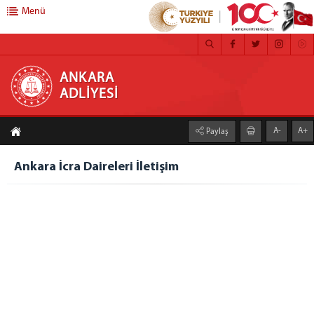
Menü
ANKARA ADLİYESİ
ANKARA
ADLİYESİ
ANASAYFA
A-
A+
Paylaş
ADLİYEMİZ
MEDYA İLETİŞİM BÜROSU
Ankara İcra Daireleri İletişim
BASIN DUYURULARI
ÇALIŞMA YÖNERGESİ
FAALİYET RAPORU
CEZA İNFAZ KURUMLARI
MAHKEMELER
C. BAŞSAVCILIĞI
CUMHURİYET BAŞSAVCISI