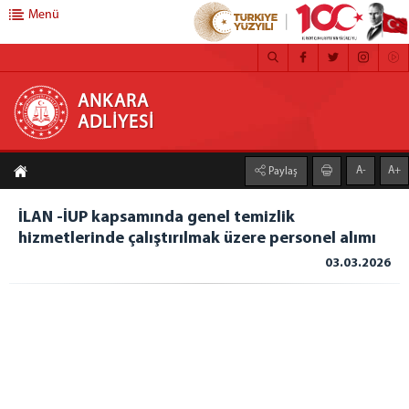
Menü
ANKARA ADLİYESİ
ANKARA
ADLİYESİ
ANASAYFA
A-
A+
Paylaş
ADLİYEMİZ
MEDYA İLETİŞİM BÜROSU
İLAN -İUP kapsamında genel temizlik
hizmetlerinde çalıştırılmak üzere personel alımı
BASIN DUYURULARI
03.03.2026
ÇALIŞMA YÖNERGESİ
FAALİYET RAPORU
CEZA İNFAZ KURUMLARI
MAHKEMELER
C. BAŞSAVCILIĞI
CUMHURİYET BAŞSAVCISI