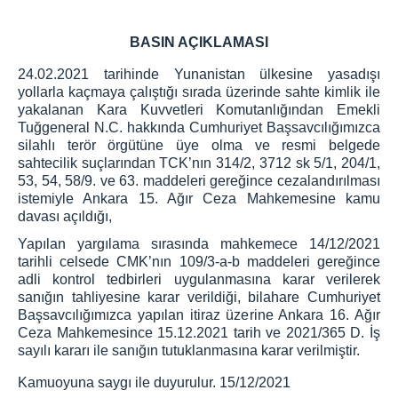
KOMİSYON
BASIN AÇIKLAMASI
İCRA DAİRELERİ BŞK.
24.02.2021 tarihinde Yunanistan ülkesine yasadışı
İCRA DAİRELERİ BAŞKANLIĞI
yollarla kaçmaya çalıştığı sırada üzerinde sahte kimlik ile
yakalanan Kara Kuvvetleri Komutanlığından Emekli
İCRA DAİRELERİ IBAN NUMARALARI
Tuğgeneral N.C. hakkında Cumhuriyet Başsavcılığımızca
İCRA DAİRELERİ AKTARILAN DOSYA LİSTELERİ
silahlı terör örgütüne üye olma ve resmi belgede
ANKARA İCRA DAİRELERİ-İLETİŞİM
sahtecilik suçlarından TCK’nın 314/2, 3712 sk 5/1, 204/1,
53, 54, 58/9. ve 63. maddeleri gereğince cezalandırılması
ULAŞIM/İLETİŞİM
istemiyle Ankara 15. Ağır Ceza Mahkemesine kamu
davası açıldığı,
Yapılan yargılama sırasında mahkemece 14/12/2021
tarihli celsede CMK’nın 109/3-a-b maddeleri gereğince
adli kontrol tedbirleri uygulanmasına karar verilerek
sanığın tahliyesine karar verildiği, bilahare Cumhuriyet
Başsavcılığımızca yapılan itiraz üzerine Ankara 16. Ağır
Ceza Mahkemesince 15.12.2021 tarih ve 2021/365 D. İş
sayılı kararı ile sanığın tutuklanmasına karar verilmiştir.
Kamuoyuna saygı ile duyurulur. 15/12/2021