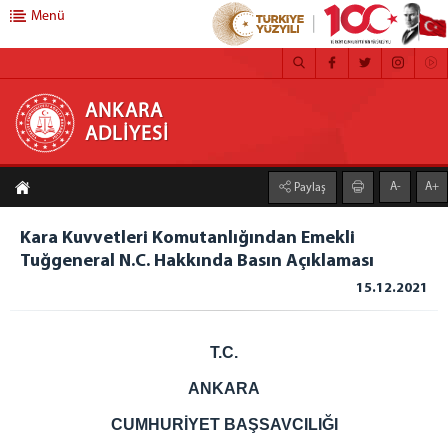
Menü
ANKARA ADLİYESİ
ANKARA
ADLİYESİ
ANASAYFA
A-
A+
Paylaş
ADLİYEMİZ
MEDYA İLETİŞİM BÜROSU
Kara Kuvvetleri Komutanlığından Emekli
Tuğgeneral N.C. Hakkında Basın Açıklaması
BASIN DUYURULARI
15.12.2021
ÇALIŞMA YÖNERGESİ
FAALİYET RAPORU
CEZA İNFAZ KURUMLARI
T.C.
MAHKEMELER
ANKARA
C. BAŞSAVCILIĞI
CUMHURİYET BAŞSAVCILIĞI
CUMHURİYET BAŞSAVCISI