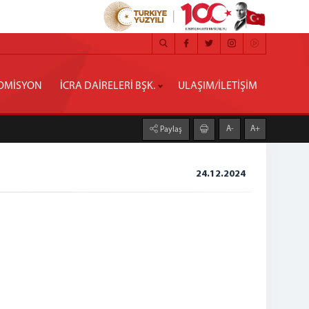
OMİSYON
İCRA DAİRELERİ BŞK.
ULAŞIM/İLETİŞİM
A-
A+
Paylaş
24.12.2024