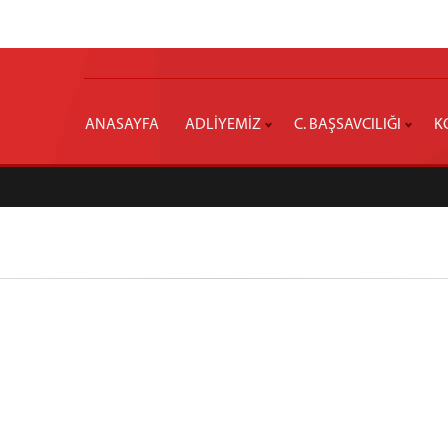
ANASAYFA
ADLİYEMİZ
C. BAŞSAVCILIĞI
K