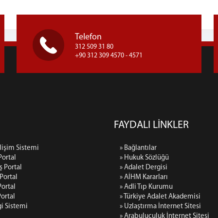
Telefon
312 509 31 80
+90 312 309 4570 - 4571
FAYDALI LİNKLER
lişim Sistemi
» Bağlantılar
Portal
» Hukuk Sözlüğü
ş Portal
» Adalet Dergisi
 Portal
» AİHM Kararları
ortal
» Adli Tıp Kurumu
Portal
» Türkiye Adalet Akademisi
gi Sistemi
» Uzlaştırma İnternet Sitesi
» Arabuluculuk İnternet Sitesi