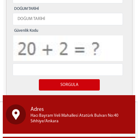
KOMİSYON
DOĞUM TARİHİ
İCRA DAİRELERİ BŞK.
İCRA DAİRELERİ BAŞKANLIĞI
Güvenlik Kodu
İCRA DAİRELERİ IBAN NUMARALARI
İCRA DAİRELERİ AKTARILAN DOSYA LİSTELERİ
ANKARA İCRA DAİRELERİ-İLETİŞİM
ULAŞIM/İLETİŞİM
Yazdır
Adres
Hacı Bayram Veli Mahallesi Atatürk Bulvarı No:40
Sıhhiye/Ankara