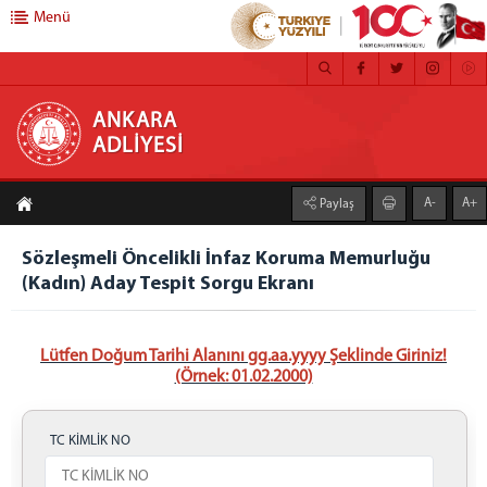
Menü
ANKARA ADLİYESİ
ANKARA
ADLİYESİ
ANASAYFA
A-
A+
Paylaş
ADLİYEMİZ
MEDYA İLETİŞİM BÜROSU
Sözleşmeli Öncelikli İnfaz Koruma Memurluğu
(Kadın) Aday Tespit Sorgu Ekranı
BASIN DUYURULARI
ÇALIŞMA YÖNERGESİ
FAALİYET RAPORU
Lütfen Doğum Tarihi Alanını gg.aa.yyyy Şeklinde Giriniz!
CEZA İNFAZ KURUMLARI
(Örnek: 01.02.2000)
MAHKEMELER
TC KİMLİK NO
C. BAŞSAVCILIĞI
CUMHURİYET BAŞSAVCISI